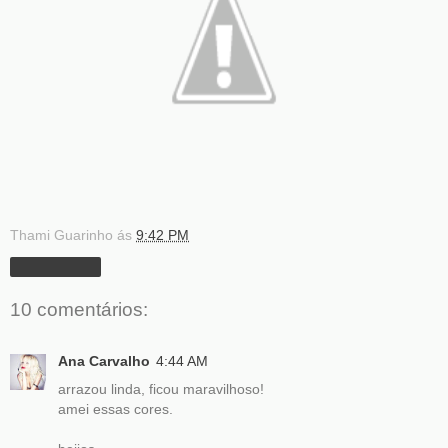
Thami Guarinho
ás
9:42 PM
Compartilhar
10 comentários:
Ana Carvalho
4:44 AM
arrazou linda, ficou maravilhoso!
amei essas cores.